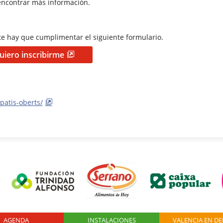
ncontrar más información.
nte hay que cumplimentar el siguiente formulario.
uiero inscribirme
patis-oberts/
AGENDA
Logo Fundación
INSTALACIONES
VALENCIA EN D