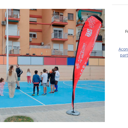
F
Acon
part