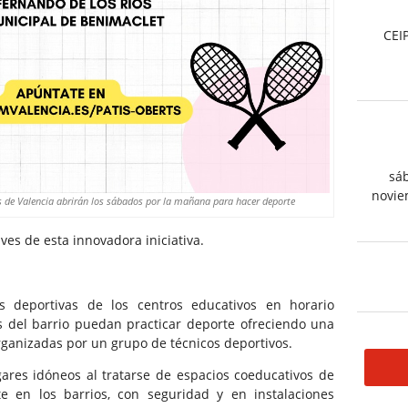
CEIP
sá
novie
es de Valencia abrirán los sábados por la mañana para hacer deporte
es de esta innovadora iniciativa.
es deportivas de los centros educativos en horario
os del barrio puedan practicar deporte ofreciendo una
rganizadas por un grupo de técnicos deportivos.
gares idóneos al tratarse de espacios coeducativos de
e en los barrios, con seguridad y en instalaciones