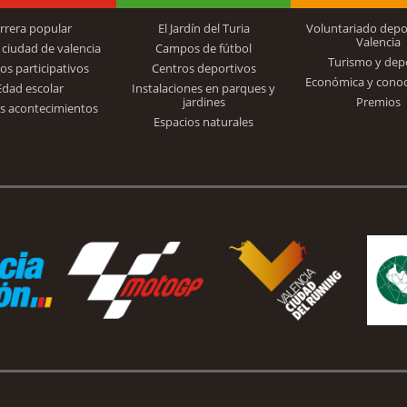
rrera popular
El Jardín del Turia
Voluntariado depo
Valencia
 ciudad de valencia
Campos de fútbol
Turismo y dep
Trinidad Alfonso
os participativos
Centros deportivos
Económica y cono
Edad escolar
Instalaciones en parques y
jardines
Premios
s acontecimientos
Espacios naturales