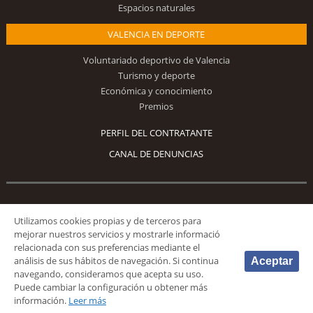
Espacios naturales
VALENCIA EN DEPORTE
Voluntariado deportivo de Valencia
Turismo y deporte
Económica y conocimiento
Premios
PERFIL DEL CONTRATANTE
CANAL DE DENUNCIAS
Síguenos
Utilizamos cookies propias y de terceros para
mejorar nuestros servicios y mostrarle informació
relacionada con sus preferencias mediante el
análisis de sus hábitos de navegación. Si continua
Aceptar
navegando, consideramos que acepta su uso.
Puede cambiar la configuración u obtener más
© 2026 Fundación Deportiva Municipal Valencia |
AVISO LEGAL
|
POLÍTICA DE
información.
Leer más
PRIVACIDAD
|
POLÍTICA DE COOKIES
|
MAPA WEB