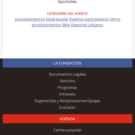
Sportcities
CATEGORÍAS DEL EVENTO
Acontecimientos
Edad escolar
Eventos participativos
Otros
acontecimientos
Bike
Deportes urbanos
LA FUNDACIÓN
Documentos Legales
Servicios
Programas
Intranets
Sugerencias y Reclamaciones/Quejas
Contacto
AGENDA
Carrera popular