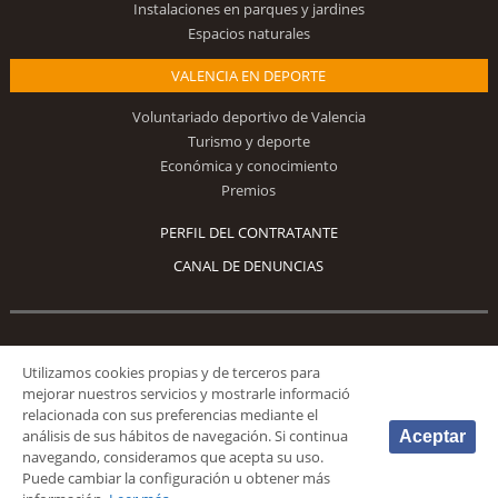
Instalaciones en parques y jardines
Espacios naturales
VALENCIA EN DEPORTE
Voluntariado deportivo de Valencia
Turismo y deporte
Económica y conocimiento
Premios
PERFIL DEL CONTRATANTE
CANAL DE DENUNCIAS
Síguenos
Utilizamos cookies propias y de terceros para
mejorar nuestros servicios y mostrarle informació
relacionada con sus preferencias mediante el
análisis de sus hábitos de navegación. Si continua
Aceptar
navegando, consideramos que acepta su uso.
Puede cambiar la configuración u obtener más
© 2026 Fundación Deportiva Municipal Valencia |
AVISO LEGAL
|
POLÍTICA DE