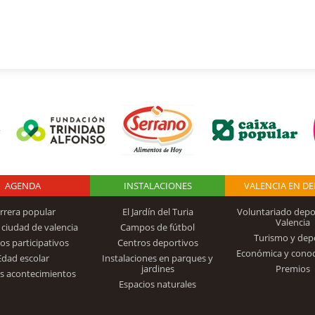
AGENDA
Logo Fundación
INSTALACIONES
VALENCIA EN D
rrera popular
El Jardín del Turia
Voluntariado depo
Valencia
 ciudad de valencia
Campos de fútbol
Turismo y dep
Trinidad Alfonso
os participativos
Centros deportivos
Económica y cono
Edad escolar
Instalaciones en parques y
jardines
Premios
s acontecimientos
Espacios naturales