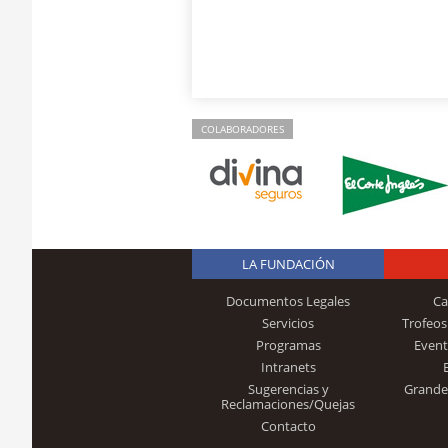
COLABORADORES
LA FUNDACIÓN
Documentos Legales
Ca
Servicios
Trofeos
Programas
Event
Intranets
Sugerencias y
Grande
Reclamaciones/Quejas
Contacto