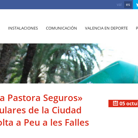
val
es
INSTALACIONES
COMUNICACIÓN
VALENCIA EN DEPORTE
na Pastora Seguros»
05 octu
ulares de la Ciudad
lta a Peu a les Falles