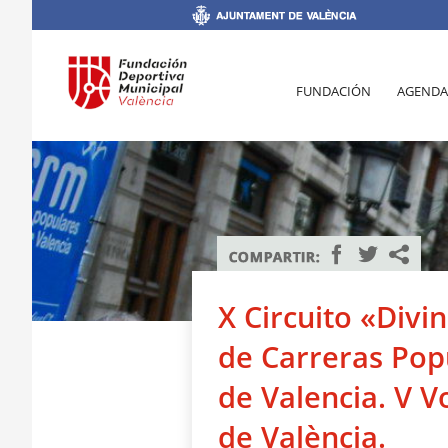
FUNDACIÓN
AGENDA
X Circuito «Divi
de Carreras Pop
de Valencia. V Vo
de València.