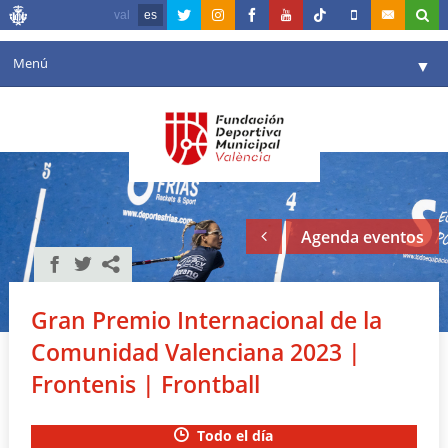
val
es
Menú
▼
Fundación
▼
Agenda
Instalaciones
▼
Agenda eventos
Comunicación
▼
Valencia en deporte
▼
Gran Premio Internacional de la
Portal de Transparencia
Comunidad Valenciana 2023 |
Reservas
Frontenis | Frontball
▼
Todo el día