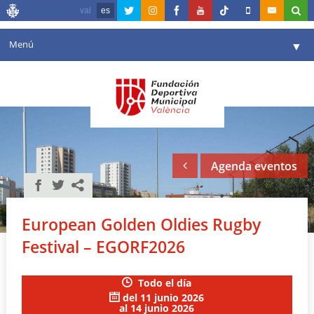
val
es
Menú
▼
Fundación
▼
Agenda
Instalaciones
▼
Agenda eventos
Comunicación
▼
Valencia en deporte
▼
European Golden Oldies Rugby
Portal de Transparencia
Festival – EGORF2026
Reservas
▼
Todo el día
del 11 junio 2026
al 14 junio 2026