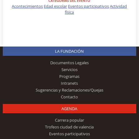
CATEGORÍAS DEL EVENTO
Acontecimientos
Edad escolar
Eventos participativos
Actividad
física
LA FUNDACIÓN
Documentos Legales
Servicios
Programas
Intranets
Sugerencias y Reclamaciones/Quejas
Contacto
AGENDA
Carrera popular
Trofeos ciudad de valencia
Eventos participativos