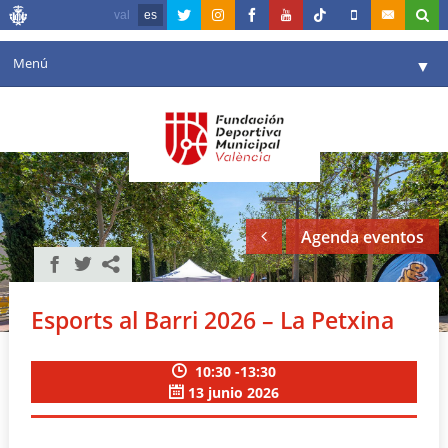
val
es
Menú
▼
Fundación
▼
Agenda
Instalaciones
▼
Agenda eventos
Comunicación
▼
Valencia en deporte
▼
Esports al Barri 2026 – La Petxina
Portal de Transparencia
10:30 -13:30
Reservas
▼
13 junio 2026