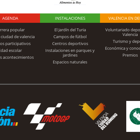
AGENDA
Logo Fundación
INSTALACIONES
VALENCIA EN D
rrera popular
El Jardín del Turia
Voluntariado depo
Valencia
 ciudad de valencia
Campos de fútbol
Turismo y dep
Trinidad Alfonso
os participativos
Centros deportivos
Económica y cono
Edad escolar
Instalaciones en parques y
jardines
Premios
s acontecimientos
Espacios naturales