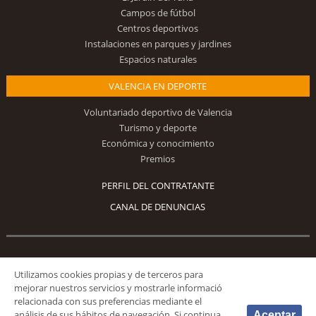
Campos de fútbol
Centros deportivos
Instalaciones en parques y jardines
Espacios naturales
VALENCIA EN DEPORTE
Voluntariado deportivo de Valencia
Turismo y deporte
Económica y conocimiento
Premios
PERFIL DEL CONTRATANTE
CANAL DE DENUNCIAS
Síguenos
Utilizamos cookies propias y de terceros para
mejorar nuestros servicios y mostrarle informació
relacionada con sus preferencias mediante el
análisis de sus hábitos de navegación. Si continua
Aceptar