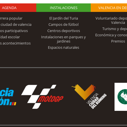
AGENDA
Logo Fundación
INSTALACIONES
VALENCIA EN D
rrera popular
El Jardín del Turia
Voluntariado depo
Valencia
 ciudad de valencia
Campos de fútbol
Turismo y dep
Trinidad Alfonso
os participativos
Centros deportivos
Económica y cono
Edad escolar
Instalaciones en parques y
jardines
Premios
s acontecimientos
Espacios naturales