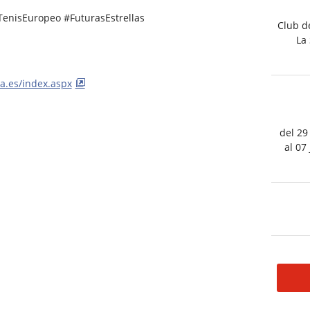
enisEuropeo #FuturasEstrellas
Club de
La 
a.es/index.aspx
del 29
al 07