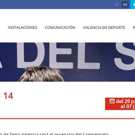
val
es
INSTALACIONES
COMUNICACIÓN
VALENCIA EN DEPORTE
b 14
del 29 j
al 07 
Club de Tenis Valencia será el escenario del Campeonato