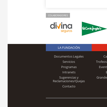
COLABORADORES
LA FUNDACIÓN
Documentos Legales
Ca
Servicios
Trofeos
Programas
Event
Intranets
Sugerencias y
Grande
Reclamaciones/Quejas
Contacto