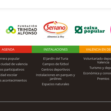
AGENDA
Logo Fundación
INSTALACIONES
VALENCIA EN D
rrera popular
El Jardín del Turia
Voluntariado depo
Valencia
 ciudad de valencia
Campos de fútbol
Turismo y dep
Trinidad Alfonso
os participativos
Centros deportivos
Económica y cono
Edad escolar
Instalaciones en parques y
jardines
Premios
s acontecimientos
Espacios naturales