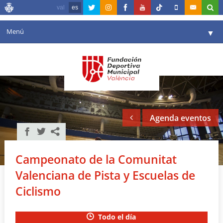
val
es
Menú
▼
Fundación
▼
Agenda
Instalaciones
▼
Agenda eventos
Comunicación
▼
Valencia en deporte
▼
Campeonato de la Comunitat
Portal de Transparencia
Valenciana de Pista y Escuelas de
Reservas
Ciclismo
▼
Todo el día