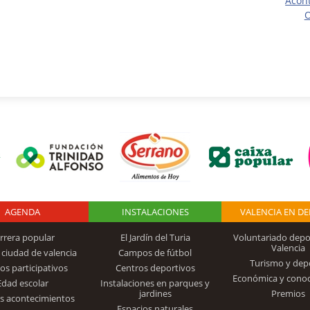
Acon
O
AGENDA
Logo Fundación
INSTALACIONES
VALENCIA EN D
rrera popular
El Jardín del Turia
Voluntariado depo
Valencia
 ciudad de valencia
Campos de fútbol
Turismo y dep
Trinidad Alfonso
os participativos
Centros deportivos
Económica y cono
Edad escolar
Instalaciones en parques y
jardines
Premios
s acontecimientos
Espacios naturales