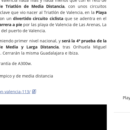
 Valencia nada más y nada menos que con el reto de
 Triatlón de Media Distancia
, con unos circuitos
lave que vio nacer al Triatlón de Valencia, en la
Playa
con un
divertido circuito ciclista
que se adentra en el
arrera a pie
por las playa de Valencia de Las Arenas, La
del puerto de Valencia.
niendo primer nivel nacional, y
será la 4ª prueba de la
e Media y Larga Distancia
, tras Orihuela Miguel
 Cerrarán la misma Guadalajara e Ibiza.
rantía de A300w.
ímpico y de media distancia
n-valencia-113/
Pla