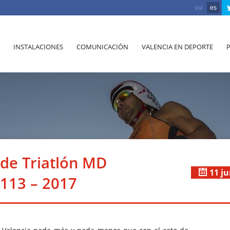
val
es
INSTALACIONES
COMUNICACIÓN
VALENCIA EN DEPORTE
de Triatlón MD
11 j
113 – 2017