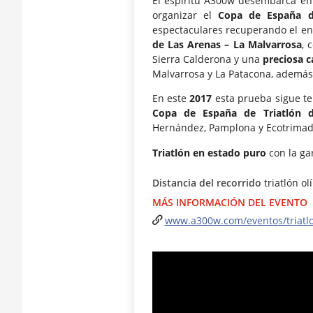
El espíritu A300w desembarca en
organizar el
Copa de España de
espectaculares recuperando el enc
de Las Arenas – La Malvarrosa
, 
Sierra Calderona y una
preciosa c
Malvarrosa y La Patacona, además 
En este
2017
esta prueba sigue te
Copa de España de Triatlón d
Hernández, Pamplona y Ecotrimad.
Triatlón en estado puro
con la ga
Distancia del recorrido
triatlón ol
MÁS INFORMACIÓN DEL EVENTO
www.a300w.com/eventos/triatlo