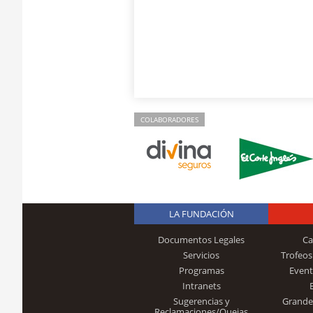
COLABORADORES
LA FUNDACIÓN
Documentos Legales
Ca
Servicios
Trofeos
Programas
Event
Intranets
Sugerencias y
Grande
Reclamaciones/Quejas