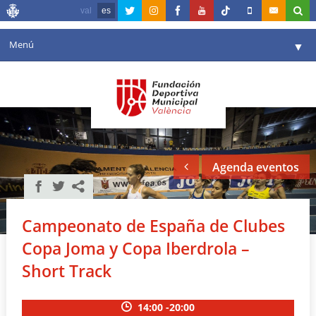
val
es
Menú
▼
Fundación
▼
Agenda
Instalaciones
▼
Agenda eventos
Comunicación
▼
Valencia en deporte
▼
Campeonato de España de Clubes
Portal de Transparencia
Copa Joma y Copa Iberdrola –
Reservas
Short Track
▼
14:00 -20:00