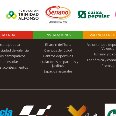
AGENDA
Logo Fundación
INSTALACIONES
VALENCIA EN D
rrera popular
El Jardín del Turia
Voluntariado depo
Valencia
 ciudad de valencia
Campos de fútbol
Turismo y dep
Trinidad Alfonso
os participativos
Centros deportivos
Económica y cono
Edad escolar
Instalaciones en parques y
jardines
Premios
s acontecimientos
Espacios naturales