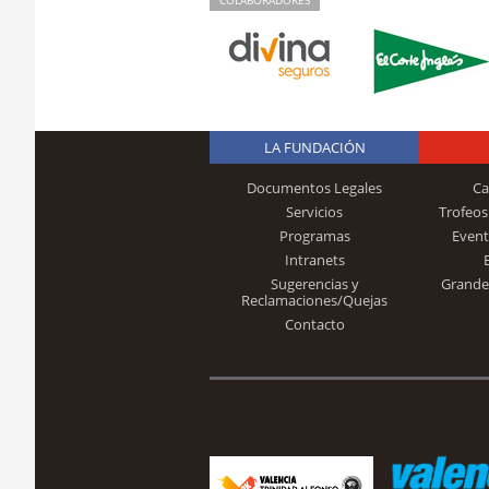
LA FUNDACIÓN
Documentos Legales
Ca
Servicios
Trofeos
Programas
Event
Intranets
Sugerencias y
Grande
Reclamaciones/Quejas
Contacto