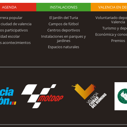
AGENDA
Logo Fundación
INSTALACIONES
VALENCIA EN D
rrera popular
El Jardín del Turia
Voluntariado depo
Valencia
 ciudad de valencia
Campos de fútbol
Turismo y dep
Trinidad Alfonso
os participativos
Centros deportivos
Económica y cono
Edad escolar
Instalaciones en parques y
jardines
Premios
s acontecimientos
Espacios naturales