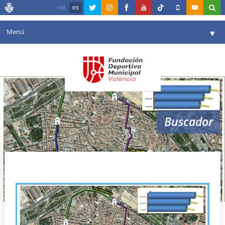
val
es
Menú
▼
Fundación
▼
Agenda
Instalaciones
▼
Buscador
Comunicación
▼
Valencia en deporte
▼
volta a peu les falles
Portal de Transparencia
Reservas
▼