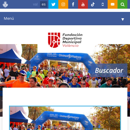
val
es
Menú
▼
Fundación
▼
Agenda
Instalaciones
▼
Buscador
Comunicación
▼
Valencia en deporte
▼
volta a peu cabanyal
Portal de Transparencia
Reservas
▼