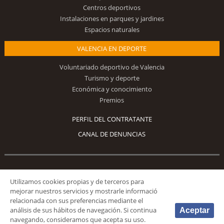
Centros deportivos
Instalaciones en parques y jardines
Espacios naturales
VALENCIA EN DEPORTE
Voluntariado deportivo de Valencia
Turismo y deporte
Económica y conocimiento
Premios
PERFIL DEL CONTRATANTE
CANAL DE DENUNCIAS
Síguenos
Utilizamos cookies propias y de terceros para
mejorar nuestros servicios y mostrarle informació
relacionada con sus preferencias mediante el
análisis de sus hábitos de navegación. Si continua
Aceptar
navegando, consideramos que acepta su uso.