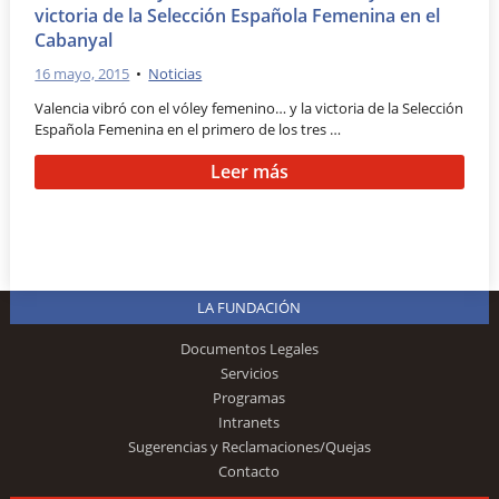
victoria de la Selección Española Femenina en el
Cabanyal
16 mayo, 2015
•
Noticias
Valencia vibró con el vóley femenino… y la victoria de la Selección
Española Femenina en el primero de los tres …
Leer más
LA FUNDACIÓN
Documentos Legales
Servicios
Programas
Intranets
Sugerencias y Reclamaciones/Quejas
Contacto