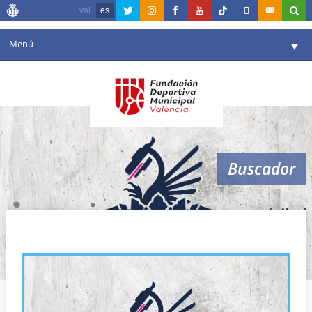
val
es
Menú
▼
Fundación
▼
Agenda
Instalaciones
▼
Buscador
Comunicación
▼
Valencia en deporte
▼
voleibol
Portal de Transparencia
Reservas
▼