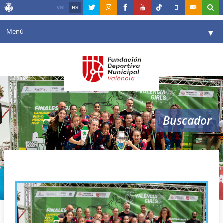
val
es
Menú
▼
Fundación
▼
Agenda
Instalaciones
▼
Buscador
Comunicación
▼
Valencia en deporte
▼
VJS Vantaa
Portal de Transparencia
Reservas
▼