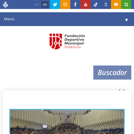
val
es
Menú
▼
Fundación
▼
Agenda
Instalaciones
▼
Buscador
Comunicación
▼
Valencia en deporte
▼
video
Portal de Transparencia
Reservas
▼