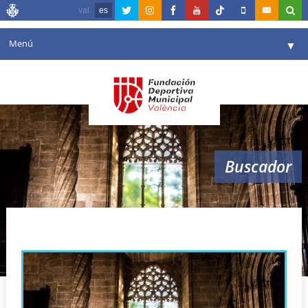
val
es
Menú
▼
Fundación
▼
Agenda
Instalaciones
▼
Buscador
Comunicación
▼
Valencia en deporte
▼
vem
Portal de Transparencia
Reservas
▼