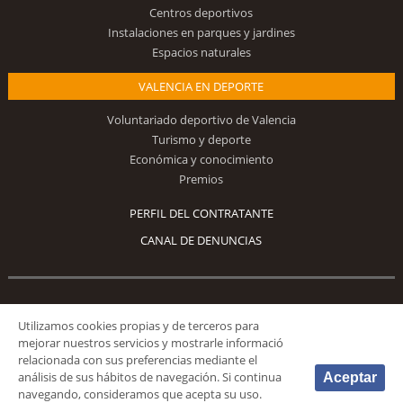
Centros deportivos
Instalaciones en parques y jardines
Espacios naturales
VALENCIA EN DEPORTE
Voluntariado deportivo de Valencia
Turismo y deporte
Económica y conocimiento
Premios
PERFIL DEL CONTRATANTE
CANAL DE DENUNCIAS
Síguenos
Utilizamos cookies propias y de terceros para
mejorar nuestros servicios y mostrarle informació
relacionada con sus preferencias mediante el
análisis de sus hábitos de navegación. Si continua
Aceptar
navegando, consideramos que acepta su uso.