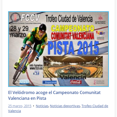
El Velódromo acoge el Campeonato Comunitat
Valenciana en Pista
25 marzo, 2015
•
Noticias
,
Noticias deportivas
,
Trofeo Ciudad de
Valencia