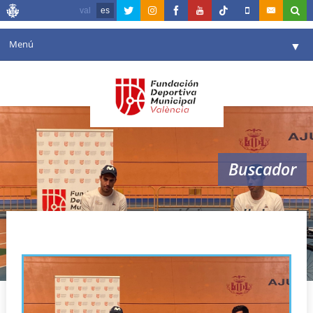
val
es
Menú
▼
Fundación
▼
Agenda
Instalaciones
▼
Buscador
Comunicación
▼
Valencia en deporte
▼
velódromo lluis puig
Portal de Transparencia
Reservas
▼