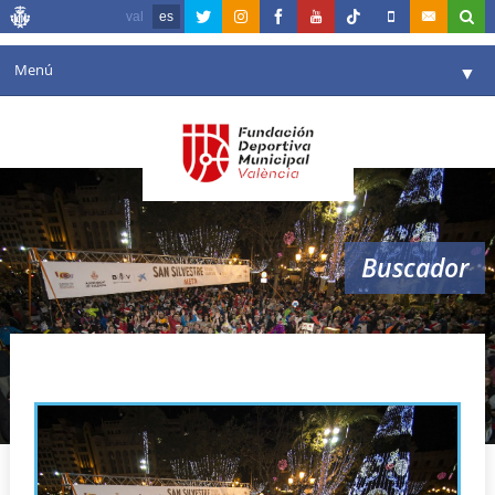
val
es
Menú
▼
Fundación
▼
Agenda
Instalaciones
▼
Buscador
Comunicación
▼
Valencia en deporte
▼
valencia san silvestre
Portal de Transparencia
Reservas
▼