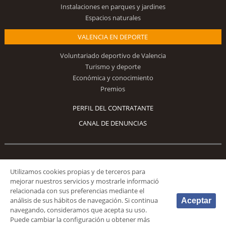
Instalaciones en parques y jardines
Espacios naturales
VALENCIA EN DEPORTE
Voluntariado deportivo de Valencia
Turismo y deporte
Económica y conocimiento
Premios
PERFIL DEL CONTRATANTE
CANAL DE DENUNCIAS
Síguenos
Utilizamos cookies propias y de terceros para
mejorar nuestros servicios y mostrarle informació
relacionada con sus preferencias mediante el
análisis de sus hábitos de navegación. Si continua
Aceptar
navegando, consideramos que acepta su uso.
Puede cambiar la configuración u obtener más
© 2026 Fundación Deportiva Municipal Valencia |
AVISO LEGAL
|
POLÍTICA DE