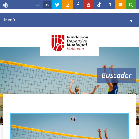
val
es
Menú
▼
Fundación
▼
Agenda
Instalaciones
▼
Buscador
Comunicación
▼
Valencia en deporte
▼
valencia beach voley
Portal de Transparencia
Reservas
▼