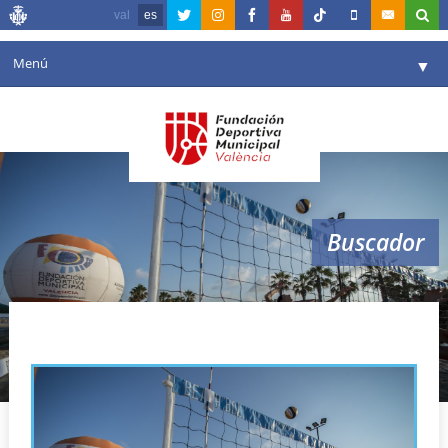
val
es
Menú
▼
Fundación
▼
Agenda
Instalaciones
▼
Buscador
Comunicación
▼
Valencia en deporte
▼
valencia beach bol
Portal de Transparencia
Reservas
▼