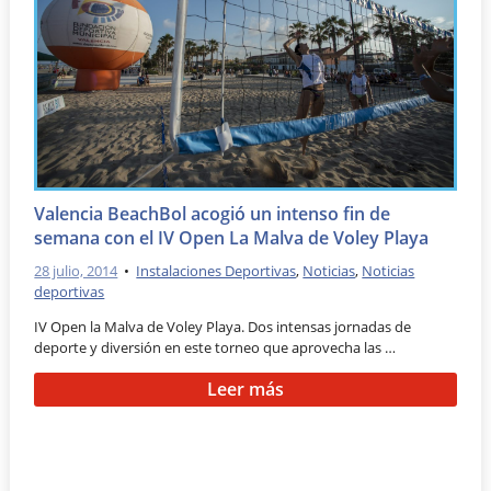
Valencia BeachBol acogió un intenso fin de
semana con el IV Open La Malva de Voley Playa
28 julio, 2014
•
Instalaciones Deportivas
,
Noticias
,
Noticias
deportivas
IV Open la Malva de Voley Playa. Dos intensas jornadas de
deporte y diversión en este torneo que aprovecha las …
Leer más