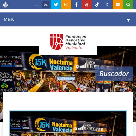
val
es
Menú
▼
Fundación
▼
Agenda
Instalaciones
▼
Buscador
Comunicación
▼
Valencia en deporte
▼
valencia 15 k
Portal de Transparencia
Reservas
▼