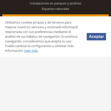
Instalaciones en parques y jardines
Espacios naturales
VALENCIA EN DEPORTE
Utilizamos cookies propias y de terceros para
mejorar nuestros servicios y mostrarle informació
Voluntariado deportivo de Valencia
relacionada con sus preferencias mediante el
Turismo y deporte
análisis de sus hábitos de navegación. Si continua
Aceptar
Económica y conocimiento
navegando, consideramos que acepta su uso.
Premios
Puede cambiar la configuración u obtener más
información.
Leer más
PERFIL DEL CONTRATANTE
CANAL DE DENUNCIAS
Síguenos
© 2026 Fundación Deportiva Municipal Valencia |
AVISO LEGAL
|
POLÍTICA DE