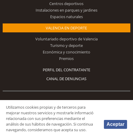
Centros deportivos
Instalaciones en parques y jardines
Espacios naturales
VALENCIA EN DEPORTE
Voluntariado deportivo de Valencia
Turismo y deporte
Económica y conocimiento
Premios
PERFIL DEL CONTRATANTE
CANAL DE DENUNCIAS
Síguenos
Utilizamos cookies propias y de terceros para
mejorar nuestros servicios y mostrarle informació
relacionada con sus preferencias mediante el
análisis de sus hábitos de navegación. Si continua
Aceptar
navegando, consideramos que acepta su uso.