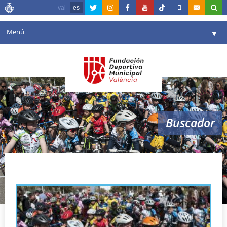
val
es
Menú
▼
Fundación
▼
Agenda
Instalaciones
▼
Buscador
Comunicación
▼
Valencia en deporte
▼
trofeo ciclismo fdm valencia
Portal de Transparencia
Reservas
▼