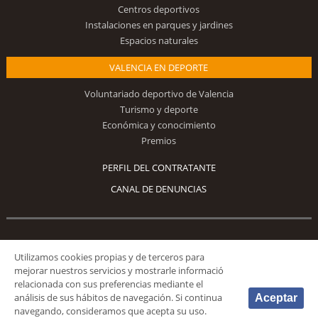
Centros deportivos
Instalaciones en parques y jardines
Espacios naturales
VALENCIA EN DEPORTE
Voluntariado deportivo de Valencia
Turismo y deporte
Económica y conocimiento
Premios
PERFIL DEL CONTRATANTE
CANAL DE DENUNCIAS
Síguenos
Utilizamos cookies propias y de terceros para
mejorar nuestros servicios y mostrarle informació
relacionada con sus preferencias mediante el
análisis de sus hábitos de navegación. Si continua
Aceptar
navegando, consideramos que acepta su uso.