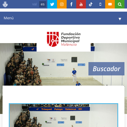
val
es
Menú
▼
Fundación
▼
Agenda
Instalaciones
▼
Buscador
Comunicación
▼
Valencia en deporte
▼
trinquet
Portal de Transparencia
Reservas
▼