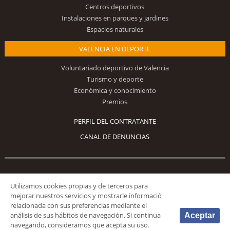
Centros deportivos
Instalaciones en parques y jardines
Espacios naturales
VALENCIA EN DEPORTE
Voluntariado deportivo de Valencia
Turismo y deporte
Económica y conocimiento
Premios
PERFIL DEL CONTRATANTE
CANAL DE DENUNCIAS
Síguenos
Utilizamos cookies propias y de terceros para
mejorar nuestros servicios y mostrarle informació
relacionada con sus preferencias mediante el
análisis de sus hábitos de navegación. Si continua
Aceptar
navegando, consideramos que acepta su uso.