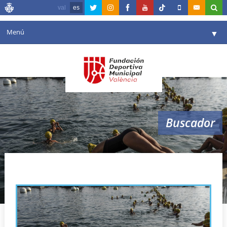
val
es
Menú
▼
Fundación
▼
Agenda
Instalaciones
▼
Buscador
Comunicación
▼
Valencia en deporte
▼
travesías
Portal de Transparencia
Reservas
▼