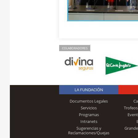
COLABORADORES
LA FUNDACIÓN
Documentos Legales
Ca
Servicios
Trofeos
Programas
Event
Intranets
Sugerencias y
Grande
Reclamaciones/Quejas