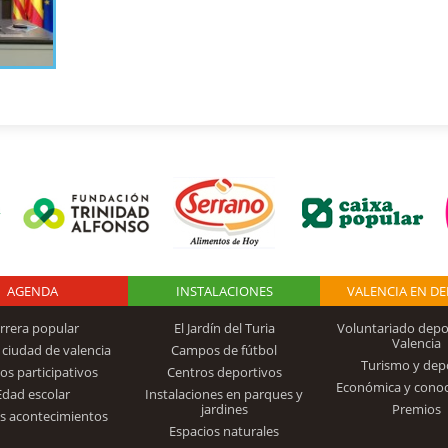
AGENDA
Logo Fundación
INSTALACIONES
VALENCIA EN D
rrera popular
El Jardín del Turia
Voluntariado depo
Valencia
 ciudad de valencia
Campos de fútbol
Turismo y dep
Trinidad Alfonso
os participativos
Centros deportivos
Económica y cono
Edad escolar
Instalaciones en parques y
jardines
Premios
s acontecimientos
Espacios naturales