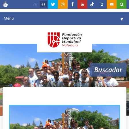
val
es
Menú
▼
Fundación
▼
Agenda
Instalaciones
▼
Buscador
Comunicación
▼
Valencia en deporte
▼
trail valencia aventura
Portal de Transparencia
Reservas
▼