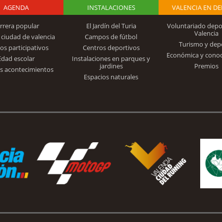
AGENDA
Logo Fundación
INSTALACIONES
VALENCIA EN D
rrera popular
El Jardín del Turia
Voluntariado depo
Valencia
 ciudad de valencia
Campos de fútbol
Turismo y dep
Trinidad Alfonso
os participativos
Centros deportivos
Económica y cono
Edad escolar
Instalaciones en parques y
jardines
Premios
s acontecimientos
Espacios naturales