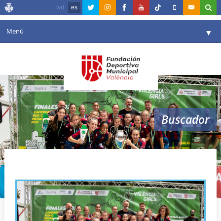
val
es
Menú
▼
Fundación
▼
Agenda
Instalaciones
▼
Buscador
Comunicación
▼
Valencia en deporte
▼
Sporting CF de Argel
Portal de Transparencia
Reservas
▼