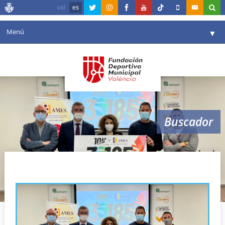
val
es
Menú
▼
Fundación
▼
Agenda
Instalaciones
▼
Buscador
Comunicación
▼
Valencia en deporte
▼
solidario
Portal de Transparencia
Reservas
▼