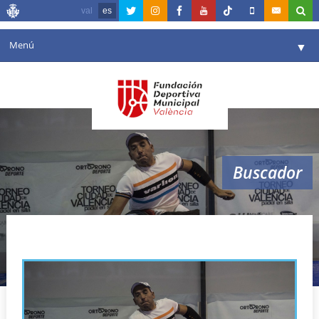
val
es
Menú
▼
Fundación
▼
Agenda
Instalaciones
▼
Buscador
Comunicación
▼
Valencia en deporte
▼
Silla ruedas
Portal de Transparencia
Reservas
▼