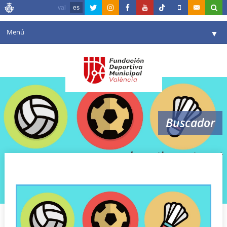
val
es
Menú
▼
Fundación
▼
Agenda
Instalaciones
▼
Buscador
Comunicación
▼
Valencia en deporte
▼
semana deportiva natzaret
Portal de Transparencia
Reservas
▼