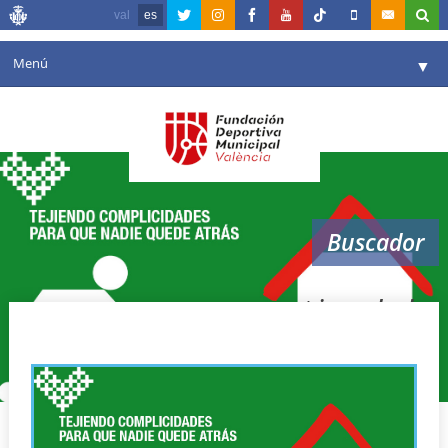
val
es
Menú
▼
Fundación
▼
Agenda
Instalaciones
▼
Buscador
Comunicación
▼
Valencia en deporte
▼
sant joan de deu
Portal de Transparencia
Reservas
▼