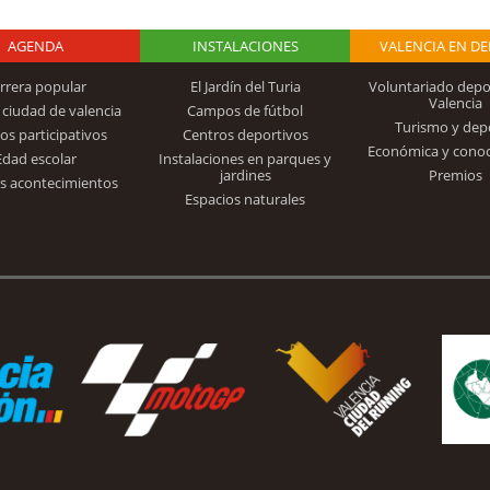
AGENDA
Logo Fundación
INSTALACIONES
VALENCIA EN D
rrera popular
El Jardín del Turia
Voluntariado depo
Valencia
 ciudad de valencia
Campos de fútbol
Turismo y dep
Trinidad Alfonso
os participativos
Centros deportivos
Económica y cono
Edad escolar
Instalaciones en parques y
jardines
Premios
s acontecimientos
Espacios naturales