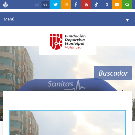
val
es
Menú
▼
Fundación
▼
Agenda
Instalaciones
▼
Buscador
Comunicación
▼
Valencia en deporte
▼
sanitas
Portal de Transparencia
Reservas
▼