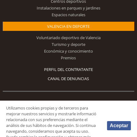
Centros deportivos
Instalaciones en parques y jardines
Espacios naturales
VALENCIA EN DEPORTE
Voluntariado deportivo de Valencia
Turismo y deporte
Económica y conocimiento
Premios
PERFIL DEL CONTRATANTE
CANAL DE DENUNCIAS
Síguenos
Utilizamos cookies propias y de terceros para
mejorar nuestros servicios y mostrarle informació
relacionada con sus preferencias mediante el
análisis de sus hábitos de navegación. Si continua
Aceptar
navegando, consideramos que acepta su uso.