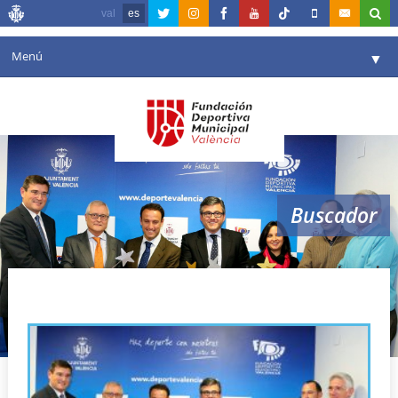
val
es
Menú
▼
Fundación
▼
Agenda
Instalaciones
▼
Buscador
Comunicación
▼
Valencia en deporte
▼
san silvestre valencia
Portal de Transparencia
Reservas
▼