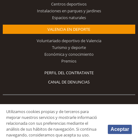
Centros deportivos
Instalaciones en parques y jardines
Espacios naturales
VALENCIA EN DEPORTE
Voluntariado deportivo de Valencia
Turismo y deporte
Económica y conocimiento
Premios
PERFIL DEL CONTRATANTE
CANAL DE DENUNCIAS
Síguenos
Utilizamos cookies propias y de terceros para
mejorar nuestros servicios y mostrarle informació
relacionada con sus preferencias mediante el
análisis de sus hábitos de navegación. Si continua
Aceptar
navegando, consideramos que acepta su uso.