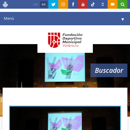
val
es
Menú
▼
Fundación
▼
Agenda
Instalaciones
▼
Buscador
Comunicación
▼
Valencia en deporte
▼
runcancer
Portal de Transparencia
Reservas
▼