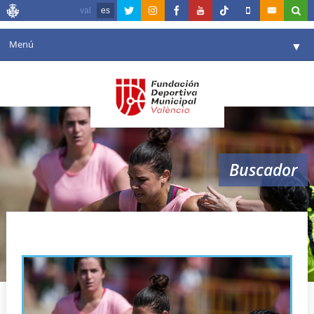
val
es
Menú
▼
Fundación
▼
Agenda
Instalaciones
▼
Buscador
Comunicación
▼
Valencia en deporte
▼
rugby playa
Portal de Transparencia
Reservas
▼