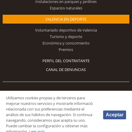
Instalaciones en parques y jardines
Espacios naturales
VALENCIA EN DEPORTE
Voluntariado deportivo de Valencia
Turismo y deporte
Económica y conocimiento
Premios
PERFIL DEL CONTRATANTE
CANAL DE DENUNCIAS
Síguenos
Utilizamos cookies propias y de terceros para
mejorar nuestros servicios y mostrarle informació
relacionada con sus preferencias mediante el
análisis de sus hábitos de navegación. Si continua
Aceptar
navegando, consideramos que acepta su uso.
Puede cambiar la configuración u obtener más
© 2026 Fundación Deportiva Municipal Valencia |
AVISO LEGAL
|
POLÍTICA DE
información.
Leer más
PRIVACIDAD
|
POLÍTICA DE COOKIES
|
MAPA WEB