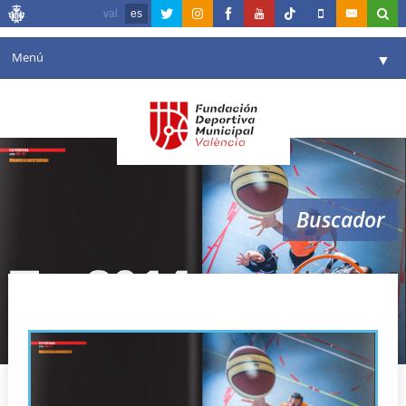
val
es
Menú
▼
Fundación
▼
Agenda
Instalaciones
▼
Buscador
Comunicación
▼
Valencia en deporte
▼
revista vem 5
Portal de Transparencia
Reservas
▼