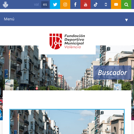
val
es
Menú
▼
Fundación
▼
Agenda
Instalaciones
▼
Buscador
Comunicación
▼
Valencia en deporte
▼
recorrido
Portal de Transparencia
Reservas
▼