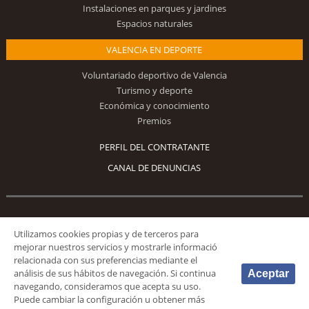
Instalaciones en parques y jardines
Espacios naturales
VALENCIA EN DEPORTE
Voluntariado deportivo de Valencia
Turismo y deporte
Económica y conocimiento
Premios
PERFIL DEL CONTRATANTE
CANAL DE DENUNCIAS
Síguenos
Utilizamos cookies propias y de terceros para
mejorar nuestros servicios y mostrarle informació
relacionada con sus preferencias mediante el
análisis de sus hábitos de navegación. Si continua
Aceptar
navegando, consideramos que acepta su uso.
Puede cambiar la configuración u obtener más
© 2026 Fundación Deportiva Municipal Valencia |
AVISO LEGAL
|
POLÍTICA DE