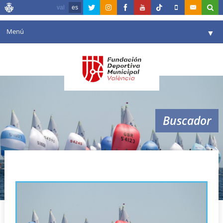
val
es
Menú
▼
Fundación
▼
Agenda
Instalaciones
▼
Buscador
Comunicación
▼
Valencia en deporte
▼
real club nautico valencia
Portal de Transparencia
Reservas
▼