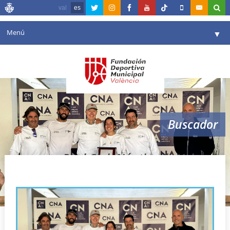
val
es
Menú
▼
Fundación
▼
Agenda
Instalaciones
▼
Buscador
Comunicación
▼
Valencia en deporte
▼
Real Club Náutico de Valencia.
Portal de Transparencia
Reservas
▼