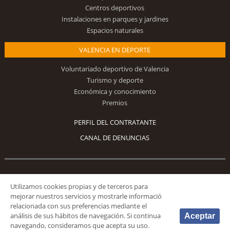
Centros deportivos
Instalaciones en parques y jardines
Espacios naturales
VALENCIA EN DEPORTE
Voluntariado deportivo de Valencia
Turismo y deporte
Económica y conocimiento
Premios
PERFIL DEL CONTRATANTE
CANAL DE DENUNCIAS
Síguenos
Utilizamos cookies propias y de terceros para
mejorar nuestros servicios y mostrarle informació
relacionada con sus preferencias mediante el
análisis de sus hábitos de navegación. Si continua
Aceptar
navegando, consideramos que acepta su uso.