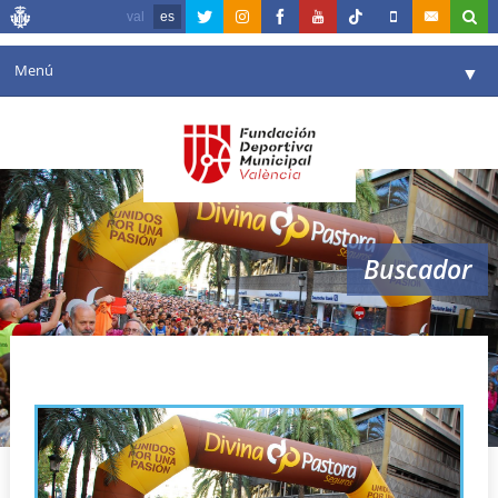
val
es
Menú
▼
Fundación
▼
Agenda
Instalaciones
▼
Buscador
Comunicación
▼
Valencia en deporte
▼
prueba esfuerzo
Portal de Transparencia
Reservas
▼