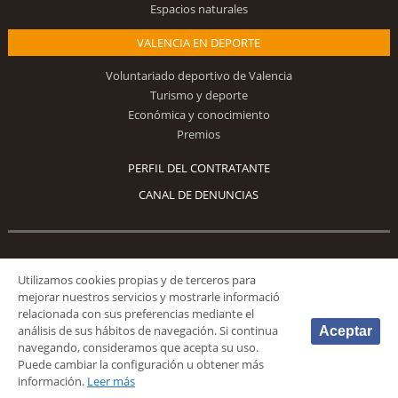
Espacios naturales
VALENCIA EN DEPORTE
Voluntariado deportivo de Valencia
Turismo y deporte
Económica y conocimiento
Premios
PERFIL DEL CONTRATANTE
CANAL DE DENUNCIAS
Síguenos
Utilizamos cookies propias y de terceros para
mejorar nuestros servicios y mostrarle informació
relacionada con sus preferencias mediante el
análisis de sus hábitos de navegación. Si continua
Aceptar
navegando, consideramos que acepta su uso.
Puede cambiar la configuración u obtener más
© 2026 Fundación Deportiva Municipal Valencia |
AVISO LEGAL
|
POLÍTICA DE
información.
Leer más
PRIVACIDAD
|
POLÍTICA DE COOKIES
|
MAPA WEB