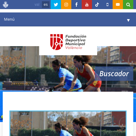
val
es
Menú
▼
Fundación
▼
Agenda
Instalaciones
▼
Buscador
Comunicación
▼
Valencia en deporte
▼
preolimpico
Portal de Transparencia
Reservas
▼